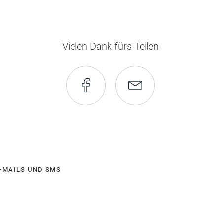
Vielen Dank fürs Teilen
Seite
Seite
auf
via
Facebook
E-
-MAILS UND SMS
empfehlen
Mail