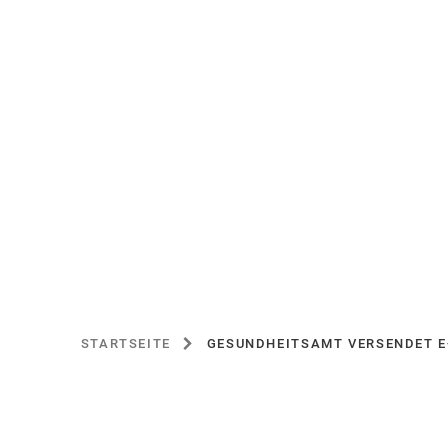
STARTSEITE
GESUNDHEITSAMT VERSENDET E
SIE
BEFINDEN
SICH
HIER: