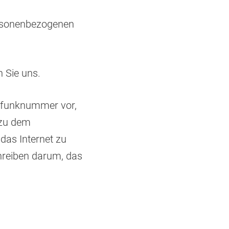
personenbezogenen
n Sie uns.
lfunknummer vor,
k zu dem
 das Internet zu
chreiben darum, das