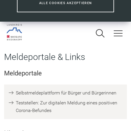
ALLE COOKIES AKZEPTIEREN
Meldeportale & Links
Meldeportale
(
Selbstmeldeplattform für Bürger und Bürgerinnen
Ö
Teststellen: Zur digitalen Meldung eines positiven
f
(
Corona-Befundes
f
Ö
n
f
e