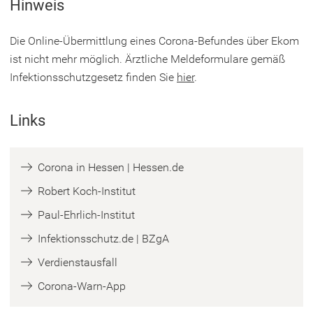
Hinweis
f
t
n
i
Die Online-Übermittlung eines Corona-Befundes über Ekom
e
n
ist nicht mehr möglich. Ärztliche Meldeformulare gemäß
t
e
Infektionsschutzgesetz finden Sie
hier
.
i
i
n
n
e
Links
e
i
m
n
n
(
Corona in Hessen | Hessen.de
e
e
Ö
m
(
Robert Koch-Institut
u
f
n
Ö
(
Paul-Ehrlich-Institut
e
f
e
f
Ö
n
(
Infektionsschutz.de | BZgA
n
u
f
f
T
Ö
e
e
(
Verdienstausfall
n
f
a
f
t
n
Ö
e
(
Corona-Warn-App
n
b
f
i
T
f
t
Ö
e
)
n
n