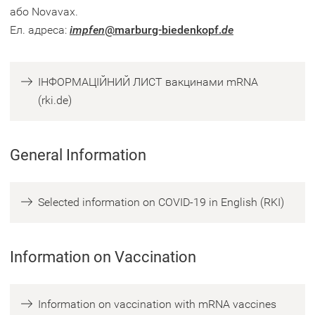
або Novavax.
Ел. адреса:
impfen
marburg-biedenkopf
de
ІНФОРМАЦІЙНИЙ ЛИСТ вакцинами mRNA
(
(rki.de)
Ö
f
General Information
f
n
e
(
Selected information on COVID-19 in English (RKI)
t
Ö
i
f
n
Information on Vaccination
f
e
n
i
e
n
Information on vaccination with mRNA vaccines
t