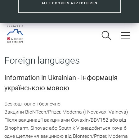
ALLE COOKIES AKZEPTIEREN
Foreign languages
Information in Ukrainian - Інформація
українською мовою
Безкоштовно і безпечно
Вакцини BioNTech/Pfizer, Moderna (і Novavax, Valneva)
Після вакцинації вакцинами Covaxin/BBV152 або від
Sinopharm, Sinovac або Sputnik V знадобиться хоча б
одне щеплення вакциною від Biontech/Pfizer, Moderna