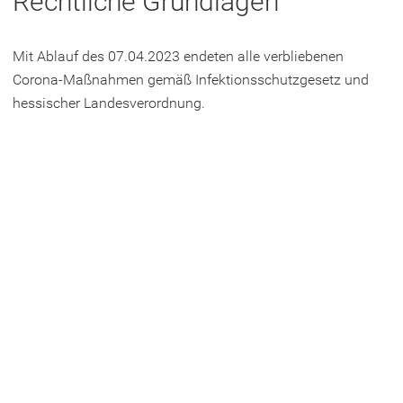
Rechtliche Grundlagen
e
t
Mit Ablauf des 07.04.2023 endeten alle verbliebenen
i
Corona-Maßnahmen gemäß Infektionsschutzgesetz und
n
hessischer Landesverordnung.
e
i
n
e
m
n
e
u
e
n
T
a
b