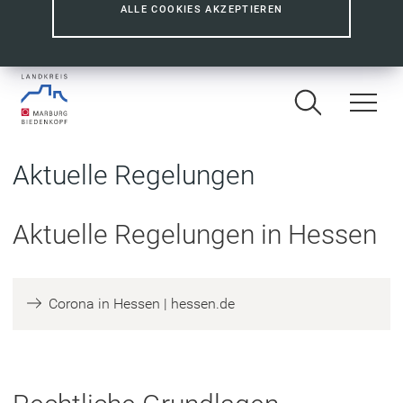
ALLE COOKIES AKZEPTIEREN
Aktuelle Regelungen
Aktuelle Regelungen in Hessen
(
Corona in Hessen | hessen.de
Ö
f
f
n